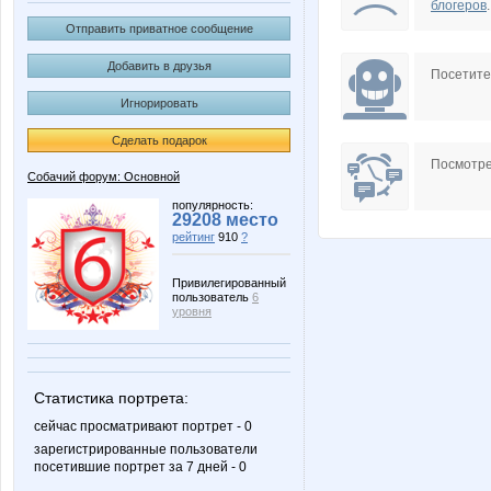
блогеров
.
Отправить приватное сообщение
Добавить в друзья
Посетит
Игнорировать
Сделать подарок
Посмотре
Собачий форум: Основной
популярность:
29208 место
рейтинг
910
?
Привилегированный
пользователь
6
уровня
Статистика портрета:
сейчас просматривают портрет - 0
зарегистрированные пользователи
посетившие портрет за 7 дней - 0