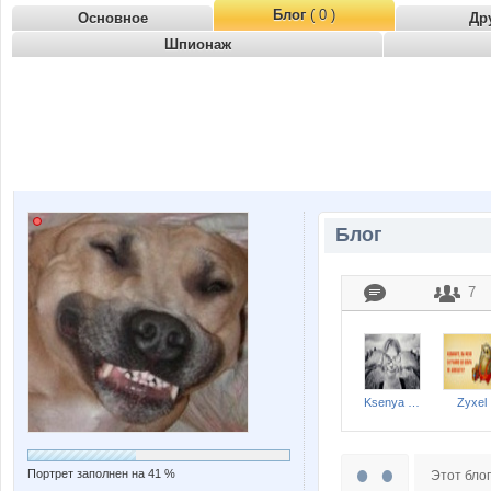
Блог
( 0 )
Основное
Др
Шпионаж
Блог
7
Ksenya love Staff
Zyxel
Портрет заполнен на 41 %
Этот блог