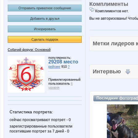
Комплименты
Отправить приватное сообщение
Комплиментов нет.
Вы не авторизованы! Чтоб
Добавить в друзья
Игнорировать
Сделать подарок
Метки лидеров
Собачий форум: Основной
популярность:
29208 место
рейтинг
910
?
Интервью
Привилегированный
пользователь
6
уровня
Последние
фотогра
Статистика портрета:
сейчас просматривают портрет - 0
зарегистрированные пользователи
посетившие портрет за 7 дней - 0