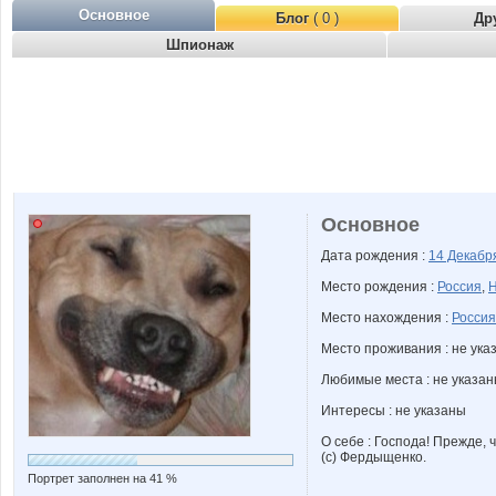
Основное
Блог
( 0 )
Др
Шпионаж
Основное
Дата рождения :
14 Декаб
Место рождения :
Россия
,
Н
Место нахождения :
Россия
Место проживания : не ука
Любимые места : не указа
Интересы : не указаны
О себе : Господа! Прежде, 
(с) Фердыщенко.
Портрет заполнен на 41 %